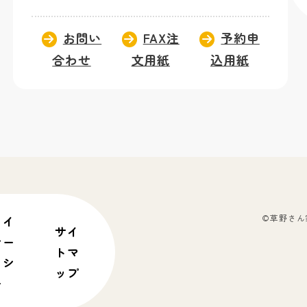
お問い
FAX注
予約申
合わせ
文用紙
込用紙
©草野さん家の
ライ
サイ
シー
トマ
リシ
ップ
ー