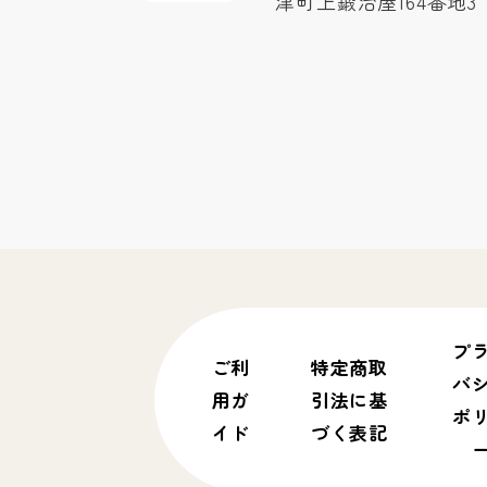
津町上鍛治屋164番地3
プ
ご利
特定商取
バ
用ガ
引法に基
ポ
イド
づく表記